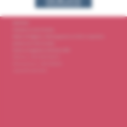
RADIOSAX
Chansons et sons d'anches
Edition CD Digipack, téléchargement en FLAC et mp3 dès à
présent sur le
site du label.
Sortie en magasins le 26 Février 2015
Référence : AMOC406470284757
EAN (code barre) : 3558130000676
Label
JUSTE UNE TRACE