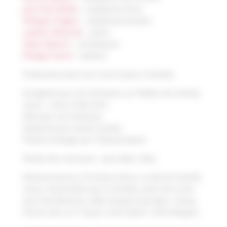
Jean-Paul Mallet
– saxophone tenor
Philippe Chagne
– saxophone baryton
Ludovic Allainmat
– piano
Gilles Naturel
– contrebasse
Philippe Soirat
– batterie
Production Juste Une Trace et Jazz à Chevilly
Enregistré par Carl Schlosser au Théâtre de Chevilly
Larue – 26 & 27 Mai 2014
Mixé par Carl Schlosser
Masterisé par André Charlier
Photos & Design par Thibault Joyeux
Photos des musiciens : Jean-Marc Volta
Remerciements à Christian Hervy, la ville de Chevilly
Larue, l’association Jazz à Chevilly, Juste Une Trace
avec Paul Bessone, Edith Gaudy et Jay Ryan, Choisy
Pianos avec Luc Triquet, Anne Ratier, Orfeo Borgani.