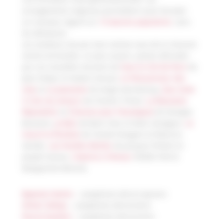
arrangements originaux permettent aussi de jeter
un nouveau regard sur
10 œuvres populaires
, sans
les dénaturer.
Les amateurs de jazz tout comme ceux de la chanson
seront enchantés, un peu surpris, jamais déroutés
par ces nouvelles versions de
Sous le Ciel de Paris
de
Jean Dréjac et Hubert Giraud,
Le Poinçonneur des
Lilas
et
La Javanaise
de Serge Gainsbourg,
Que reste-
t-il de nos amours
de Charles Trénet,
La Mauvaise
Réputation
et
Chanson pour l’Auvergnat
de Georges
Brassens,
Je Bois
de Boris Vian et Alain Goraguer,
Le
Coq et la Pendule
de Claude Nougaro et Maurice
Vander,
Les Feuilles Mortes
de Jacques Prévert et
Joseph Kosma,
L’Hymne à l’Amour
d’Edith Piaf et
Marguerite Monnot.
Baptiste Herbin
– saxophone alto & soprano
Olivier Defays
– saxophone alto & tenor
Pascal Gaubert
– saxophone alto & tenor