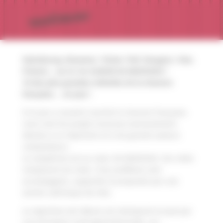
Panneau de gestion des cookies
Gainsbourg, Brassens, Trénet, Piaf, Nougaro, Vian,
Prévert… sur le 1er ALBUM de RADIOSAX !
10 des plus grandes mélodies de la chanson
française … en Jazz !
Si le jazz a souvent courtisé la chanson française,
rares sont les projets musicaux exclusivement
dévolus à ce répertoire et à ses grands auteurs
compositeurs.
Le saxophone est au coeur de RADIOSAX. Ses notes
remplacent les mots. Cinq soufflants sont
accompagnés, supportés et propulsés par une
section rythmique de rêve.
Le répertoire de l’album est intemporel et joué par
une formation multi générationnelle. Les