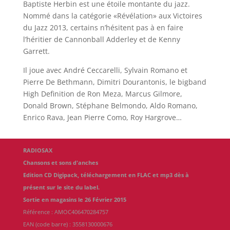
Baptiste Herbin est une étoile montante du jazz.
Nommé dans la catégorie «Révélation» aux Victoires
du Jazz 2013, certains n’hésitent pas à en faire
l’héritier de Cannonball Adderley et de Kenny
Garrett.
Il joue avec André Ceccarelli, Sylvain Romano et
Pierre De Bethmann, Dimitri Dourantonis, le bigband
High Definition de Ron Meza, Marcus Gilmore,
Donald Brown, Stéphane Belmondo, Aldo Romano,
Enrico Rava, Jean Pierre Como, Roy Hargrove…
RADIOSAX
Chansons et sons d'anches
Edition CD Digipack, téléchargement en FLAC et mp3 dès à
présent sur le
site du label.
Sortie en magasins le 26 Février 2015
Référence : AMOC406470284757
EAN (code barre) : 3558130000676