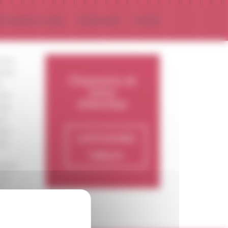
s Chansons en Jazz
Commander
Contact
anson
ation
Chansons et
s
Sons
enir
d'Anches
sés.
es
uce
commandez
out
l'album
grand
et
n