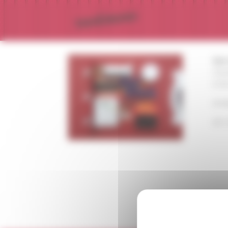
Panneau de gestion des cookies
Que 
Char
© Ed
arra
sol.