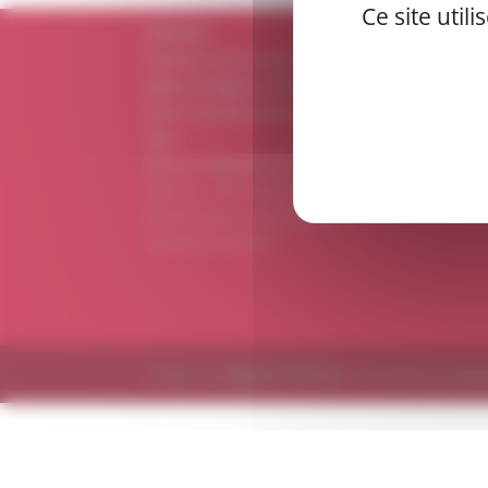
Ce site util
RADIOSAX
Chansons et sons d'anches
Edition CD Digipack, téléchargement en
FLAC et mp3 dès à présent sur le
site du
label.
Sortie en magasins le 26 Février 2015
Référence : AMOC406470284757
EAN (code barre) : 3558130000676
Label
JUSTE UNE TRACE
Design de
Elegant Themes
| Propulsé par
Wor