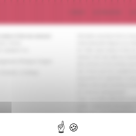
L’album
Les Musiciens
Le
reste-t-il de nos amours
Véritable standard de la ch
les Trénet
internationale depuis sa cré
. Salabert S.A.
en 1942, Que reste-t-il de no
amours est une ode au souv
ngement Philippe Chagne
des amours et du temps pas
Qui mieux que les saxophon
: B.Herbin, O.Defays
pouvaient en exprimer la do
mélancolie avec lyrisme et t
en retenue amoureuse?
C’est une belle offrande au 
poète, empreinte de pudeur 
d’humour; une interprétatio
délicate mêlant tendresse et
french touch.